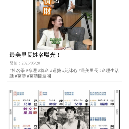
最美里長姓名曝光！
發佈：2026/05/20
#姓名學 #命理 #算命 #運勢 #紀詠心 #最美里長 #命理生活
話 #葛濤 #葛濤開運閣