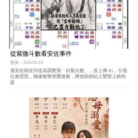
從紫微斗數看安佐事件
發佈：2026/05/18
孫安佐因在河堤高調實測「自製火槍」，並上傳 IG，引發
社會恐慌，隨後檢警突襲搜索，將他與經紀人雙雙上銬拘
提