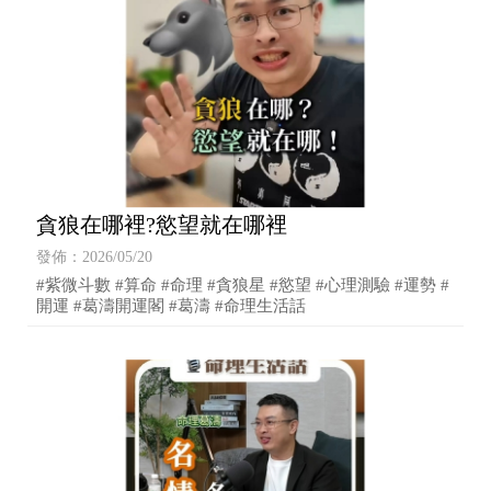
貪狼在哪裡?慾望就在哪裡
發佈：2026/05/20
#紫微斗數 #算命 #命理 #貪狼星 #慾望 #心理測驗 #運勢 #
開運 #葛濤開運閣 #葛濤 #命理生活話