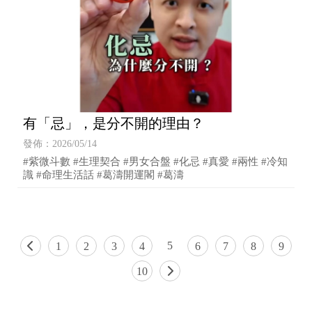
有「忌」，是分不開的理由？
發佈：2026/05/14
#紫微斗數 #生理契合 #男女合盤 #化忌 #真愛 #兩性 #冷知
識 #命理生活話 #葛濤開運閣 #葛濤
5
1
2
3
4
6
7
8
9
10