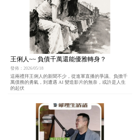
王俐人~~ 負債千萬還能優雅轉身？
發佈：2026/05/18
這兩禮拜王俐人的新聞不少，從進軍直播的爭議、負擔千
萬債務的勇氣，到遭遇 AI 變造影片的無奈，或許是人生
的起伏