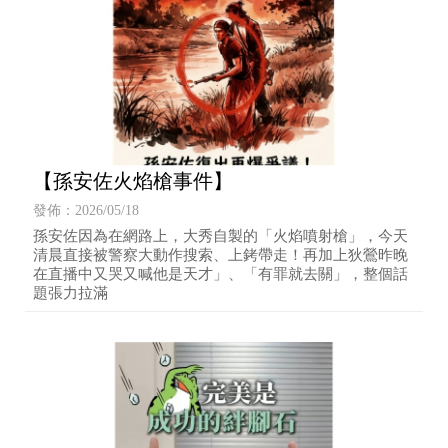
【孫安佐火焰槍事件】
發佈：2026/05/18
孫安佐因為在網路上，大秀自製的「火焰噴射槍」，今天
清晨直接被警察大動作搜索、上銬帶走！再加上狄鶯昨晚
在直播中又哭又喊他是天才」、「有罪就去關」，整個話
題張力拉滿