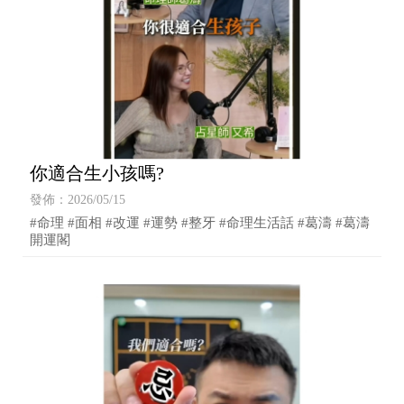
你適合生小孩嗎?
發佈：2026/05/15
#命理 #面相 #改運 #運勢 #整牙 #命理生活話 #葛濤 #葛濤
開運閣