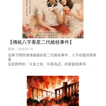
【傳統八字看星二代槍枝事件】
發佈：2026/05/18
這陣子鬧得沸沸揚揚的星二代槍枝事件，八字命盤排開來
看
這是標準的「火多土焦、印星為忌」的家庭因果局