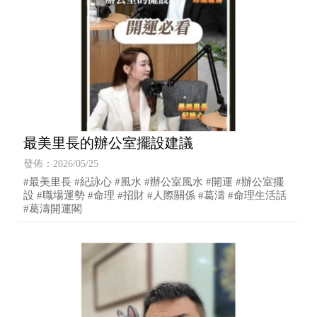
最美里長的辦公室擺設建議
發佈：2026/05/25
#最美里長 #紀詠心 #風水 #辦公室風水 #開運 #辦公室擺
設 #職場運勢 #命理 #招財 #人際關係 #葛濤 #命理生活話
#葛濤開運閣