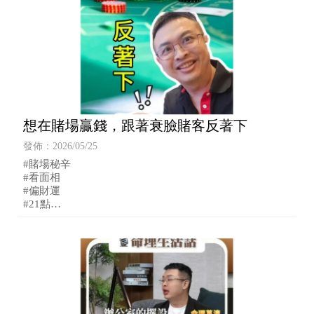
想在賭場贏錢，跟著衰臉賭客反著下
發佈：2026/05/25
#賭場秘辛
#看面相
#偏財運
#21點
#博弈心理學
#衰鬼與莊家
#十賭九輸