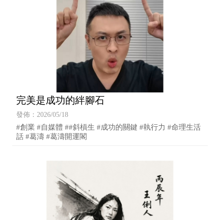
完美是成功的絆腳石
發佈：2026/05/18
#創業 #自媒體 ##斜槓生 #成功的關鍵 #執行力 #命理生活
話 #葛濤 #葛濤開運閣