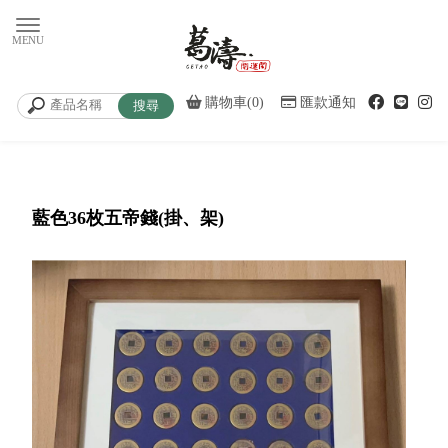
購物車(0)
匯款通知
藍色36枚五帝錢(掛、架)