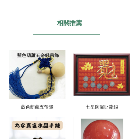
藍色葫蘆五帝錢
七星防漏財龍銀