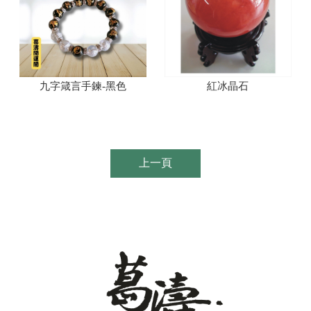
九字箴言手鍊-黑色
紅冰晶石
上一頁