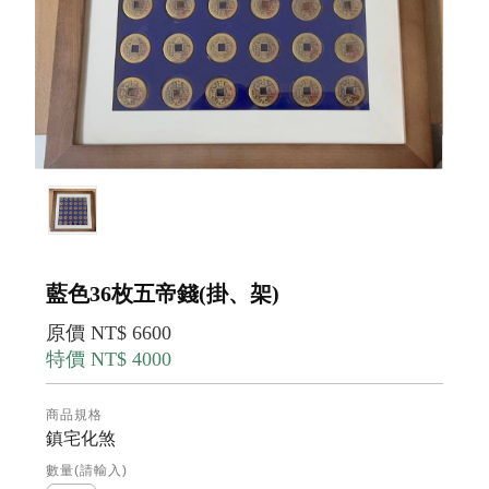
藍色36枚五帝錢(掛、架)
原價 NT$ 6600
特價 NT$ 4000
商品規格
鎮宅化煞
數量(請輸入)